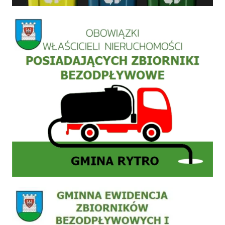
Informacja szamba
Zgłoszenie do ewidencji zbiornika bezodpływowego nieczystości płynnych (szamb) lub 