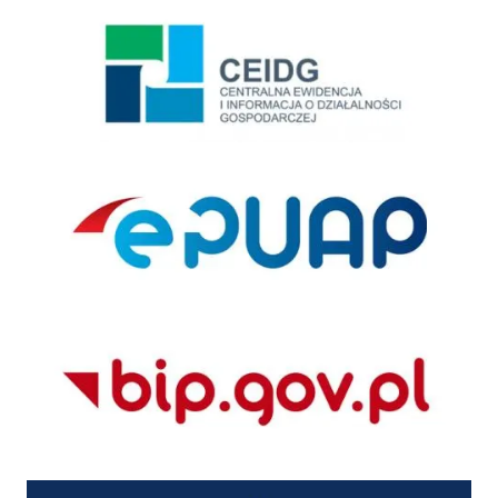
Centralna Ewidencja i Informacja o Działalności Gospodarczej
ePUAP
BIP
Profil zaufany