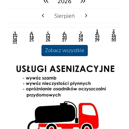
2026
Sierpień
poprzedni miesiąc
następny miesiąc
PN
WT
ŚR
CZ
PI
SO
NI
1
2
3
4
5
6
7
8
9
10
11
12
13
14
15
16
17
18
19
20
21
22
23
24
25
26
27
28
29
30
31
Zobacz wszystkie
Usługi Asenizacyjne