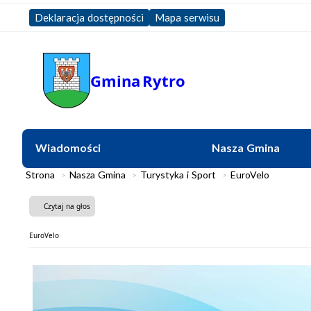
Deklaracja dostępności
Mapa serwisu
Gmina
Rytro
Wiadomości
Nasza Gmina
Strona
Nasza Gmina
Turystyka i Sport
EuroVelo
Czytaj na głos
EuroVelo