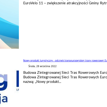
EuroVelo 11 – zwiększenie atrakcyjności Gminy Ry
Nowy produkt turystyczny - odcinek transeuropejskiej trasy rowerowej E
Środa, 28 września 2022
Budowa Zintegrowanej Sieci Tras Rowerowych Euro
Budowa Zintegrowanej Sieci Tras Rowerowych Euro
nazwą: „Nowy produkt...