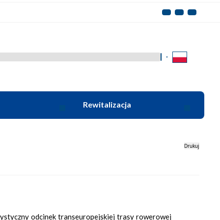
Kliknij aby wyszukać za 
Rewitalizacja
Drukuj
ystyczny odcinek transeuropejskiej trasy rowerowej