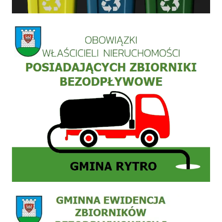
Informacja szamba
Zgłoszenie do ewidencji zbiornika bezodpływowego nieczystości płynnych (szamb) lub 