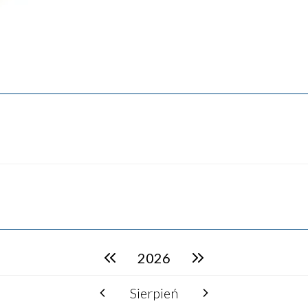
2026
poprzedni rok
następny rok
Sierpień
poprzedni miesiąc
następny miesiąc