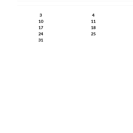
PN
WT
ŚR
CZ
PI
SO
NI
3
4
10
11
17
18
24
25
31