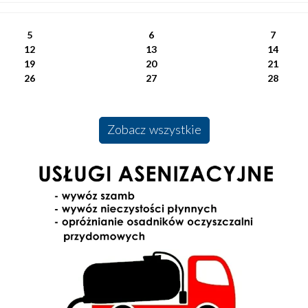
5
6
7
12
13
14
19
20
21
26
27
28
Zobacz wszystkie
Usługi Asenizacyjne