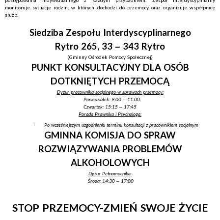
postępowania indywidualnego z każdym przypadkiem. Zespół interdyscyplinarny
monitoruje sytuacje rodzin, w których dochodzi do przemocy oraz organizuje współpracę
służb.
Siedziba Zespołu Interdyscyplinarnego
Rytro 265, 33 – 343 Rytro
(Gminny Ośrodek Pomocy Społecznej)
PUNKT KONSULTACYJNY DLA OSÓB
DOTKNIĘTYCH PRZEMOCĄ
Dyżur pracownika socjalnego w sprawach przemocy:
Poniedziałek: 9:00 – 11:00
Czwartek: 15:15 – 17:45
Porada Prawnika i Psychologa:
·
Po wcześniejszym uzgodnieniu terminu konsultacji z pracownikiem socjalnym
GMINNA KOMISJA DO SPRAW
ROZWIĄZYWANIA PROBLEMÓW
ALKOHOLOWYCH
Dyżur Pełnomocnika:
Środa: 14:30 – 17:00
STOP PRZEMOCY-ZMIEŃ SWOJE ŻYCIE