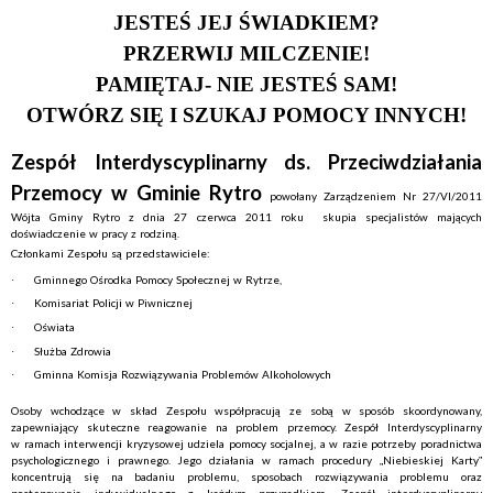
JESTEŚ JEJ ŚWIADKIEM?
PRZERWIJ MILCZENIE!
PAMIĘTAJ- NIE JESTEŚ SAM!
OTWÓRZ SIĘ I SZUKAJ POMOCY INNYCH!
Zespół Interdyscyplinarny ds. Przeciwdziałania
Przemocy w Gminie Rytro
powołany Zarządzeniem Nr 27/VI/2011
Wójta Gminy Rytro z dnia 27 czerwca 2011 roku
skupia specjalistów mających
doświadczenie w pracy z rodziną.
Członkami Zespołu są przedstawiciele:
·
Gminnego Ośrodka Pomocy Społecznej w Rytrze,
·
Komisariat Policji w Piwnicznej
·
Oświata
·
Służba Zdrowia
·
Gminna Komisja Rozwiązywania Problemów Alkoholowych
Osoby wchodzące w skład Zespołu współpracują ze sobą w sposób skoordynowany,
zapewniający skuteczne reagowanie na problem przemocy. Zespół Interdyscyplinarny
w ramach interwencji kryzysowej udziela pomocy socjalnej, a w razie potrzeby poradnictwa
psychologicznego i prawnego. Jego działania w ramach procedury „Niebieskiej Karty”
koncentrują się na badaniu problemu, sposobach rozwiązywania problemu oraz