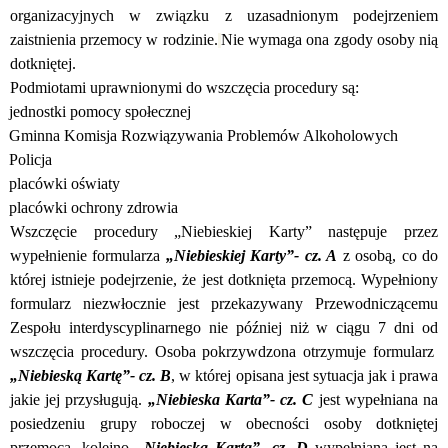
organizacyjnych w związku z uzasadnionym podejrzeniem
zaistnienia przemocy w rodzinie.
Nie wymaga ona zgody osoby nią
dotkniętej.
Podmiotami uprawnionymi do wszczęcia procedury są:
jednostki pomocy społecznej
Gminna Komisja Rozwiązywania Problemów Alkoholowych
Policja
placówki oświaty
placówki ochrony zdrowia
Wszczęcie procedury „Niebieskiej Karty” następuje przez
wypełnienie formularza
„Niebieskiej Karty”- cz. A
z osobą, co do
której istnieje podejrzenie, że jest dotknięta przemocą. Wypełniony
formularz niezwłocznie jest przekazywany Przewodniczącemu
Zespołu interdyscyplinarnego nie później niż w ciągu 7 dni od
wszczęcia procedury. Osoba pokrzywdzona otrzymuje formularz
„Niebieską Kartę”- cz. B
, w której opisana jest sytuacja jak i prawa
jakie jej przysługują.
„Niebieska Karta”- cz. C
jest wypełniana na
posiedzeniu grupy roboczej w obecności osoby dotkniętej
przemocą, kolejno
„Niebieska Karta”- cz. D
wypełniana jest na