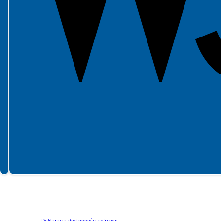
Spełniamy standardy dostępności WCAG 2.2 (poziom AA) oraz prawie wszystkie
(poziom AAA).
Fundamentem powstania obecnego serwisu jest zaoferowanie jak najszerszej
dostępności cyfrowej.
Zapoznaj się
Deklaracją dostępności cyfrowej.