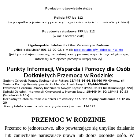
Powiadom odpowiednie służby
Policja 997 lub 112
(w przypadku pojawienia się przemocy i zagrożenia dla życia i zdrowia ofiary i dzieci)
Pogotowie ratunkowe 999 lub 112
(w razie obrażeń ciała)
Ogólnopolski Telefon dla Ofiar Przemocy w Rodzinie
„Niebieska Linia” 801-12-00-02, e-mail:
niebieskalinia@niebieskalinia.info
(jeśli potrzebujesz rozmowy, bezpłatnej porady prawnej, wsparcia psychologicznego,
informacji o miejscach pomocy w Twojej okolicy)
Punkty Informacji, Wsparcia i Pomocy dla Osób
Dotkniętych Przemocą w Rodzinie:
Gminny Ośrodek Pomocy Społecznej w Rytrze:
18/448-64-64, 18/446-90-40 wew. 64
Gminna Komisja Rozwiązywania Problemów Alkoholowych:
18/446-90-40
Powiatowe Centrum Pomocy Rodzinie w Nowym Sączu:
18/443-82-51 (ul. Kilińskiego 72A)
Sądecki Ośrodek interwencji Kryzysowej w Nowym Sączu:
18/449-04-90, 18/443-80-53
(Śniadeckich 10a)
Bezpłatny telefon zaufania dla dzieci i młodzieży:
116
111 czynny codziennie od 12 do
20
Porady telefoniczne dla osób w kryzysie emocjonalnym:
116 123
PRZEMOC W RODZINIE
Przemoc to jednorazowe, albo powtarzające się umyślne działanie
lub zaniechanie naruszające prawa lub dobra osobiste osób. W