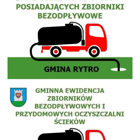
Zgłoszenie do ewidencji zbiornika bezodpływowego nieczystości płynnych (szamb) lub 