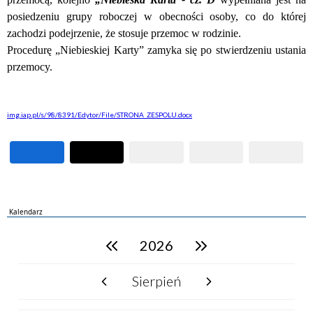
posiedzeniu grupy roboczej w obecności osoby, co do której
zachodzi podejrzenie, że stosuje przemoc w rodzinie.
Procedurę „Niebieskiej Karty” zamyka się po stwierdzeniu ustania
przemocy.
img.iap.pl/s/98/8391/Edytor/File/STRONA_ZESPOLU.docx
Kalendarz
2026
poprzedni rok
następny rok
Sierpień
poprzedni miesiąc
następny miesiąc
PN
WT
ŚR
CZ
PI
SO
NI