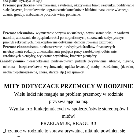
szarpanie, wykręcanie rąk).
Przemoc psychiczna
-
wyśmiewanie, szydzenie, okazywanie braku szacunku, poddawanie
stałej krytyce, kontrolowanie i ograniczanie kontaktów z bliskimi, narzucanie własnego
zdania, groźby, wzbudzanie poczucia winy, poniżanie.
Przemoc seksualna
- wymuszanie pożycia seksualnego, wymuszanie seksu z osobami
trzecimi, zmuszanie do oglądania treści pornograficznych, stosowanie sadystycznych
praktyk seksualnych, nieakceptowane dotykanie, demonstrowanie zazdrości.
Przemoc ekonomiczna
- niedostarczanie, niezbędnych środków finansowych
na utrzymanie rodziny, uniemożliwianie podjęcia pracy zarobkowej, odbieranie
zarobionych pieniędzy, wyliczanie wydatków, kradzież pieniędzy.
Zaniedbywanie-
niezaspokajanie podstawowych potrzeb (wyżywienie, ubranie, higiena,
ochrona, bezpieczeństwo, wychowanie, opieka lekarska) osoby uzależnionej (dziecko,
osoba niepełnosprawna, chora, starsza, itp.) od sprawcy.
MITY DOTYCZACE PRZEMOCY W RODZINIE
Wielu ludzi nie reaguje na problem przemocy w rodzinie
przyzwalając na nią.
Wynika to z funkcjonujących w społeczeństwie stereotypów i
mitów!
PRZEŁAM JE, REAGUJ!!!
„Przemoc w rodzinie to sprawa prywatna, nikt nie powinien się