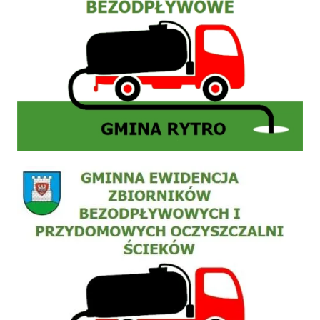
Zgłoszenie do ewidencji zbiornika bezodpływowego nieczystości płynnych (szamb) lub 