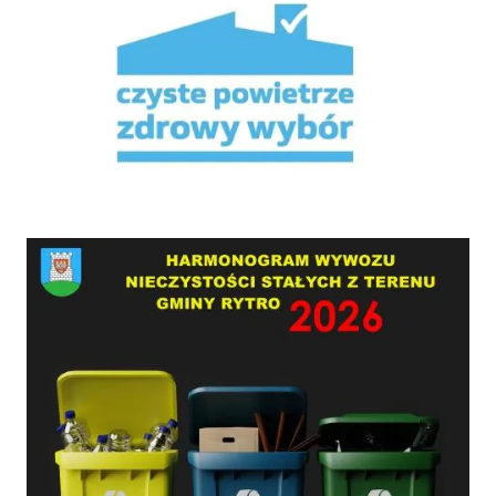
HARMONOGRAM WYWOZU NIECZYSTOŚCI STAŁYCH Z TERENU GMINY RYTRO W 2026 RO