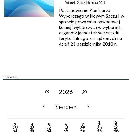
Wtorek, 2 października 2018
Postanowienie Komisarza
Wyborczego w Nowym Sączu I w
sprawie powołania obwodowej
komisji wyborczych w wyborach
organów jednostek samorządu
terytorialnego zarządzonych na
dzień 21 października 2018 r.
Kalendarz
2026
poprzedni rok
następny rok
Sierpień
poprzedni miesiąc
następny miesiąc
PN
WT
ŚR
CZ
PI
SO
NI
1
2
3
4
5
6
7
8
9
10
11
12
13
14
15
16
17
18
19
20
21
22
23
24
25
26
27
28
29
30