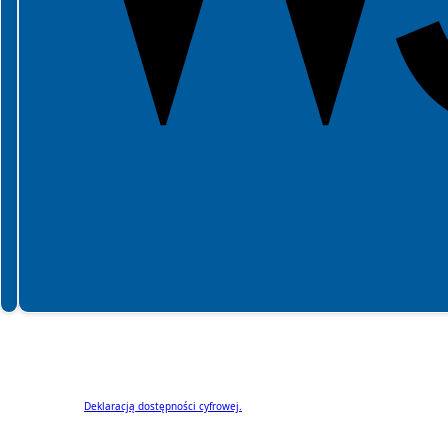
Spełniamy standardy dostępności WCAG 2.2 (poziom AA) oraz prawie wszystkie
(poziom AAA).
Fundamentem powstania obecnego serwisu jest zaoferowanie jak najszerszej
dostępności cyfrowej.
Zapoznaj się
Deklaracją dostępności cyfrowej.