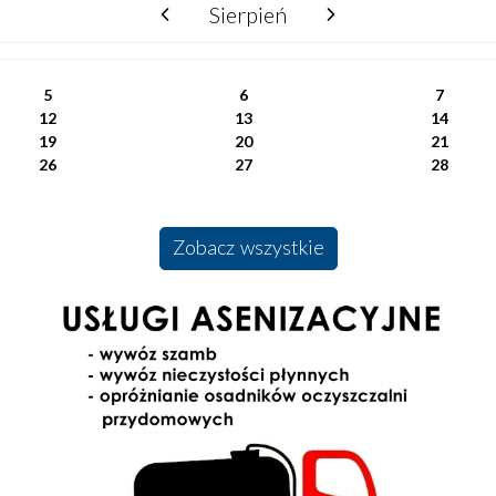
Sierpień
poprzedni miesiąc
następny miesiąc
5
6
7
12
13
14
19
20
21
26
27
28
Zobacz wszystkie
Usługi Asenizacyjne