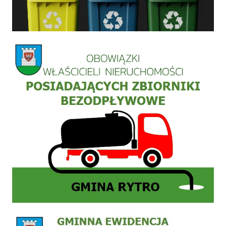
Informacja szamba
Zgłoszenie do ewidencji zbiornika bezodpływowego nieczystości płynnych (szamb) lub 