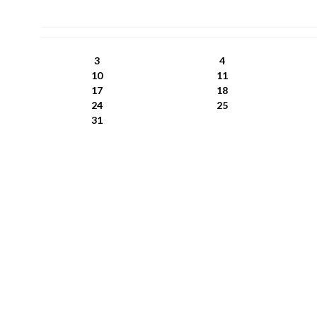
PN
WT
ŚR
CZ
PI
SO
NI
3
4
10
11
17
18
24
25
31