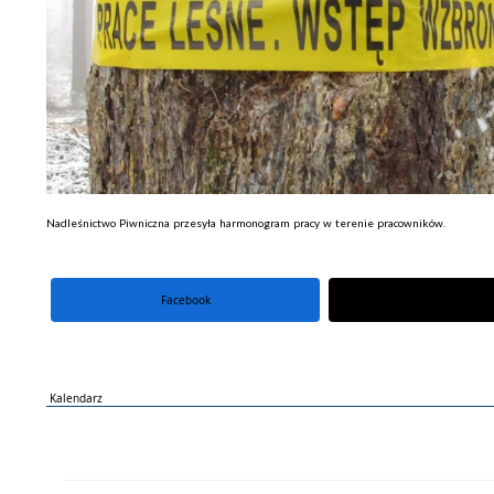
Nadleśnictwo Piwniczna przesyła harmonogram pracy w terenie pracowników.
Facebook
portal X
Kalendarz