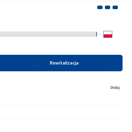
Kliknij aby wyszukać za 
Rewitalizacja
Drukuj