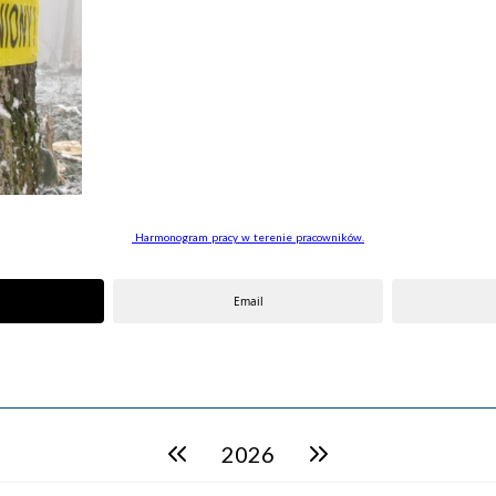
Harmonogram pracy w terenie pracowników.
Email
2026
poprzedni rok
następny rok