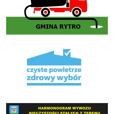
Mikroporady
HARMONOGRAM WYWOZU NIECZYSTOŚCI STAŁYCH Z TERENU GMINY RYTRO W 2026 RO