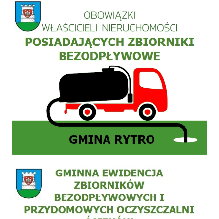
Informacja szamba
Zgłoszenie do ewidencji zbiornika bezodpływowego nieczystości płynnych (szamb) lub 