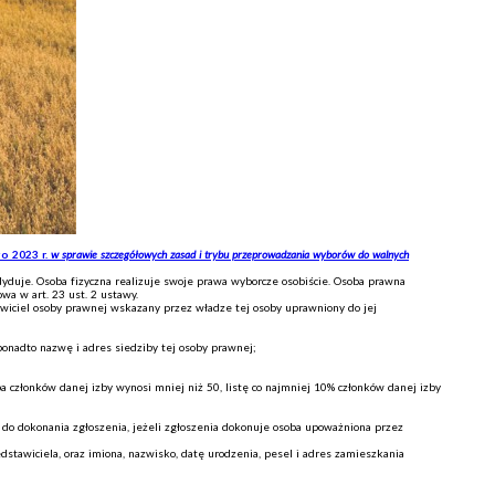
 2023 r.
w sprawie szczegółowych zasad i trybu przeprowadzania wyborów do walnych
dyduje. Osoba fizyczna realizuje swoje prawa wyborcze osobiście. Osoba prawna
wa w art. 23 ust. 2 ustawy.
wiciel osoby prawnej wskazany przez władze tej osoby uprawniony do jej
ponadto nazwę i adres siedziby tej osoby prawnej;
a członków danej izby wynosi mniej niż 50, listę co najmniej 10% członków danej izby
do dokonania zgłoszenia, jeżeli zgłoszenia dokonuje osoba upoważniona przez
stawiciela, oraz imiona, nazwisko, datę urodzenia, pesel i adres zamieszkania