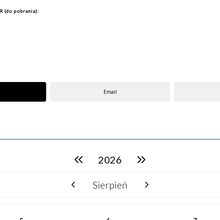
 (do pobrania):
Email
2026
poprzedni rok
następny rok
Sierpień
poprzedni miesiąc
następny miesiąc