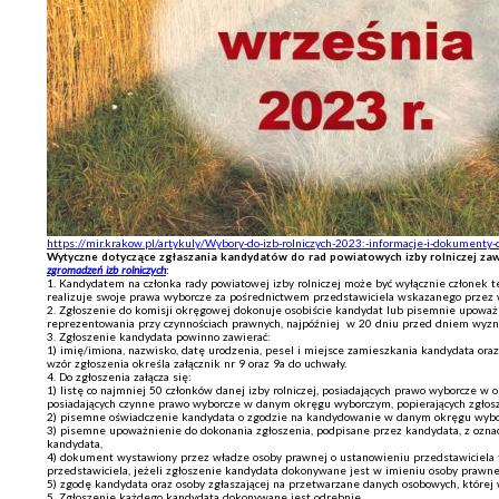
https://mir.krakow.pl/artykuly/Wybory-do-izb-rolniczych-2023:-informacje-i-dokumen
Wytyczne dotyczące zgłaszania kandydatów do rad powiatowych izby rolniczej zaw
zgromadzeń izb rolniczych
:
1. Kandydatem na członka rady powiatowej izby rolniczej może być wyłącznie członek t
realizuje swoje prawa wyborcze za pośrednictwem przedstawiciela wskazanego przez w
2. Zgłoszenie do komisji okręgowej dokonuje osobiście kandydat lub pisemnie upoważ
reprezentowania przy czynnościach prawnych, najpóźniej w 20 dniu przed dniem wyz
3. Zgłoszenie kandydata powinno zawierać:
1) imię/imiona, nazwisko, datę urodzenia, pesel i miejsce zamieszkania kandydata ora
wzór zgłoszenia określa załącznik nr 9 oraz 9a do uchwały.
4. Do zgłoszenia załącza się:
1) listę co najmniej 50 członków danej izby rolniczej, posiadających prawo wyborcze 
posiadających czynne prawo wyborcze w danym okręgu wyborczym, popierających zgłoszen
2) pisemne oświadczenie kandydata o zgodzie na kandydowanie w danym okręgu wyb
3) pisemne upoważnienie do dokonania zgłoszenia, podpisane przez kandydata, z oznac
kandydata,
4) dokument wystawiony przez władze osoby prawnej o ustanowieniu przedstawiciela tej
przedstawiciela, jeżeli zgłoszenie kandydata dokonywane jest w imieniu osoby praw
5) zgodę kandydata oraz osoby zgłaszającej na przetwarzane danych osobowych, której 
5. Zgłoszenie każdego kandydata dokonywane jest odrębnie.