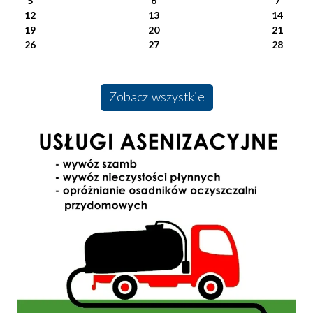
5
6
7
12
13
14
19
20
21
26
27
28
Zobacz wszystkie
Usługi Asenizacyjne