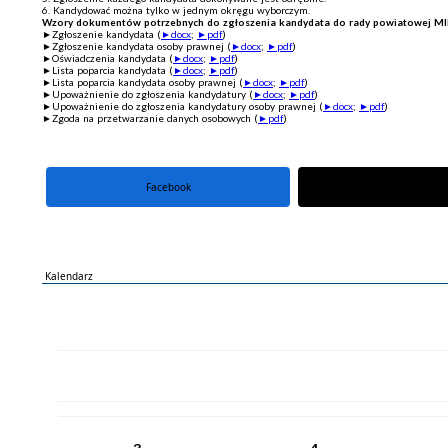
6. Kandydować można tylko w jednym okręgu wyborczym.
Wzory dokumentów potrzebnych do zgłoszenia kandydata do rady powiatowej MIR
►Zgłoszenie kandydata (
►docx
;
►pdf
)
►Zgłoszenie kandydata osoby prawnej (
►docx
;
►pdf
)
►Oświadczenia kandydata (
►docx
;
►pdf
)
►Lista poparcia kandydata (
►docx
;
►pdf
)
►Lista poparcia kandydata osoby prawnej (
►docx
;
►pdf
)
►Upoważnienie do zgłoszenia kandydatury (
►docx
;
►pdf
)
►Upoważnienie do zgłoszenia kandydatury osoby prawnej (
►docx
;
►pdf
)
►Zgoda na przetwarzanie danych osobowych (
►pdf
)
Facebook
portal X
Kalendarz
PN
WT
ŚR
CZ
PI
SO
NI