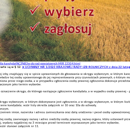
ty-dla-kandydat%C3%B3w-do-rad-powiatowych-MIR,15504.html
arte są w § 12.
►UCHWAŁY NR 1/2023 KRAJOWEJ RADY IZB ROLNICZYCH z dnia 22 lutego
ej izby, znajdujący się w spisie uprawnionych do głosowania w okręgu wyborczym, w którym kan
ładze tej osoby uprawnionego do jej reprezentowania przy czynnościach prawnych, o którym mo
niona przez niego osoba, a w przypadku zgłoszenia osoby prawnej zgłoszenia dokonuje przedsta
naczonym jako termin wyborów.
z oznaczenie okręgu, do którego następuje zgłoszenie kandydata, a w wypadku osoby prawnej - 
w okręgu wyborczym, w którym dokonywane jest zgłoszenie, a w okręgu wyborczym, w którym liczb
ie kandydata; wzór listy określa załącznik nr 10 oraz 10a do uchwały,
orczym,
zeniem imion, nazwiska i adresu zamieszkania oraz datę urodzenia i pesel osoby upoważnionej 
 osoby, zawierający nazwę i adres siedziby osoby prawnej, nazwę organu, który ustanowił przed
nej, wydany najpóźniej na 3 miesiące przed terminem wyznaczonym jako termin wyborów,
wzór stanowi załącznik nr 11.