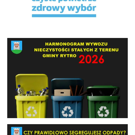
HARMONOGRAM WYWOZU NIECZYSTOŚCI STAŁYCH Z TERENU GMINY RYTRO W 2026 RO
Czy prawidłowo segregujesz odpady?