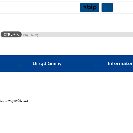
CTRL
+ K
Szukaj
Urząd Gminy
Informator
udżetu województwa