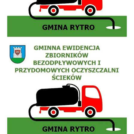
Zgłoszenie do ewidencji zbiornika bezodpływowego nieczystości płynnych (szamb) lub 