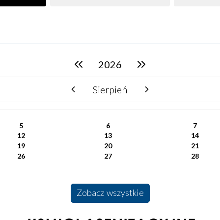
2026
poprzedni rok
następny rok
Sierpień
poprzedni miesiąc
następny miesiąc
5
6
7
12
13
14
19
20
21
26
27
28
Zobacz wszystkie
Usługi Asenizacyjne