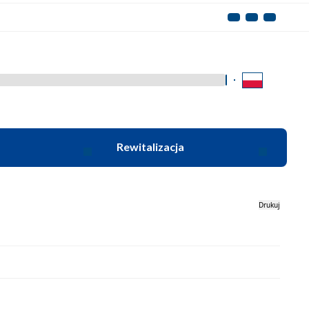
Kliknij aby wyszukać za 
Rewitalizacja
Drukuj