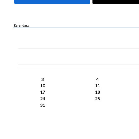
Kalendarz
PN
WT
ŚR
CZ
PI
SO
NI
3
4
10
11
17
18
24
25
31