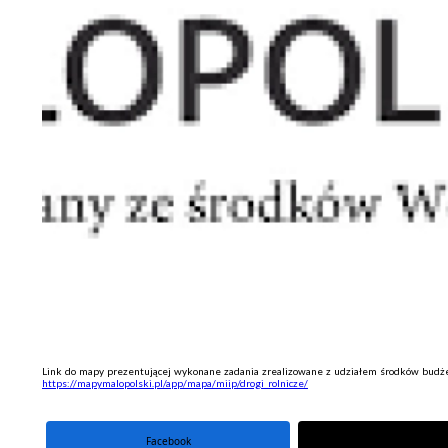
Link do mapy prezentującej wykonane zadania zrealizowane z udziałem środków budż
https://mapymalopolski.pl/app/mapa/miip/drogi_rolnicze/
Facebook
portal X