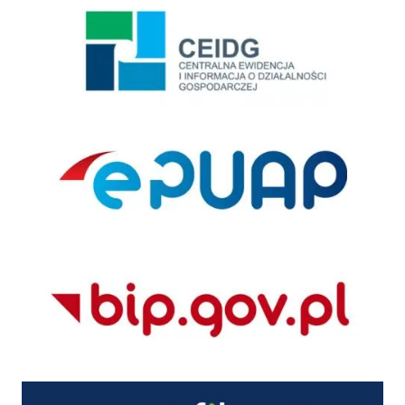
Centralna Ewidencja i Informacja o Działalności Gospodarczej
ePUAP
BIP
Profil zaufany