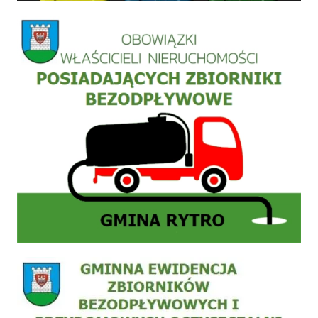
Informacja szamba
Zgłoszenie do ewidencji zbiornika bezodpływowego nieczystości płynnych (szamb) lub 