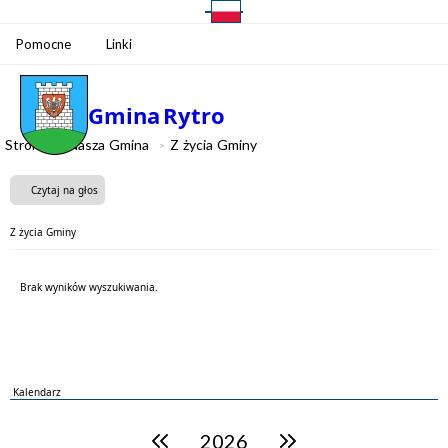
Pomocne
Linki
Gmina
Rytro
Strona
Nasza Gmina
Z życia Gminy
Czytaj na głos
Z życia Gminy
Brak wyników wyszukiwania.
Kalendarz
2026
poprzedni rok
następny rok