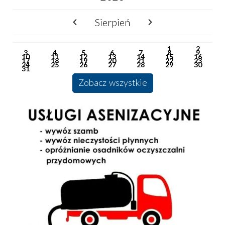
Sierpień
poprzedni miesiąc
następny miesiąc
PN
WT
ŚR
CZ
PI
SO
NI
1
2
3
4
5
6
7
8
9
10
11
12
13
14
15
16
17
18
19
20
21
22
23
24
25
26
27
28
29
30
31
Zobacz wszystkie
Usługi Asenizacyjne