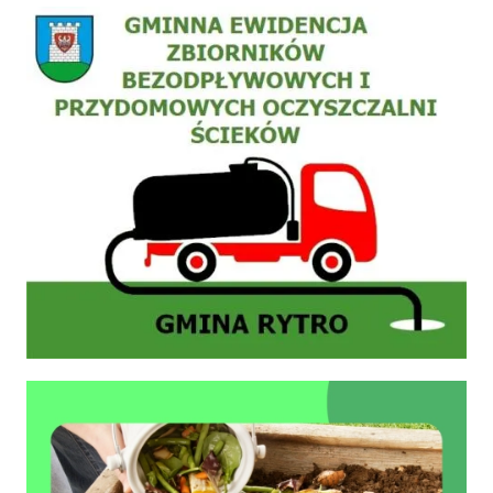
Zgłoszenie do ewidencji zbiornika bezodpływowego nieczystości płynnych (szamb) lub 
Zasady prawidłowego kompostowania bioodpadów