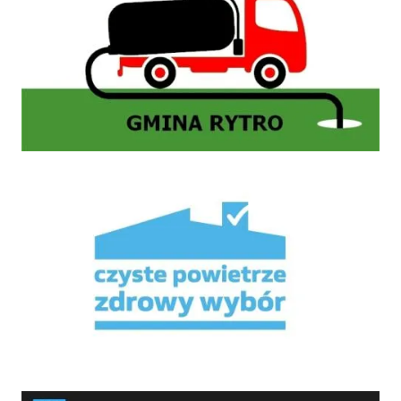
Mikroporady
HARMONOGRAM WYWOZU NIECZYSTOŚCI STAŁYCH Z TERENU GMINY RYTRO W 2026 RO