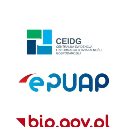
Centralna Ewidencja i Informacja o Działalności Gospodarczej
ePUAP
BIP