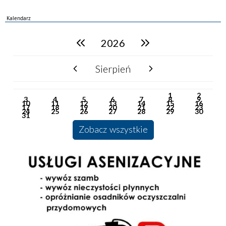
Kalendarz
2026
poprzedni rok
następny rok
Sierpień
poprzedni miesiąc
następny miesiąc
PN
WT
ŚR
CZ
PI
SO
NI
1
2
3
4
5
6
7
8
9
10
11
12
13
14
15
16
17
18
19
20
21
22
23
24
25
26
27
28
29
30
31
Zobacz wszystkie
Usługi Asenizacyjne