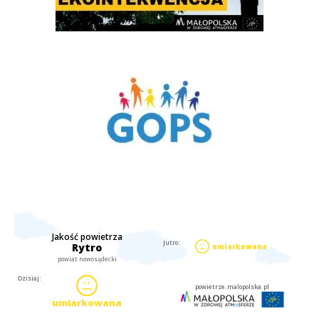
Gminny Ośrodek Pomocy Społecznej w Rytrze